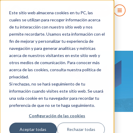
Inicio
Casos de éxito
Antofagasta Minerals
COMIENZA GRATIS
Este sitio web almacena cookies en tu PC, las
cuales se utilizan para recoger información acerca
de tu interacción con nuestro sitio web y nos
permite recordarte. Usamos esta información con el
fin de mejorar y personalizar tu experiencia de
navegación y para generar analíticas y métricas
acerca de nuestros visitantes en este sitio web y
otros medios de comunicación. Para conocer más
150.000 protocolos
acerca de las cookies, consulta nuestra política de
privacidad.
digitalizados: el
Si rechazas, no se hará seguimiento de tu
cambio que está
información cuando visites este sitio web. Se usará
una sola cookie en tu navegador para recordar tu
transformando la
preferencia de que no se te haga seguimiento.
construcción minera
Configuración de las cookies
Antofagasta Minerals está utilizando
Aceptar todas
Rechazar todas