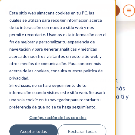
COMIENZA GRATIS
Este sitio web almacena cookies en tu PC, las
cuales se utilizan para recoger información acerca
de tu interacción con nuestro sitio web y nos
permite recordarte. Usamos esta información con el
fin de mejorar y personalizar tu experiencia de
navegación y para generar analíticas y métricas
acerca de nuestros visitantes en este sitio web y
Beneficios
otros medios de comunicación. Para conocer más
acerca de las cookies, consulta nuestra política de
privacidad.
Descuentos en certificaciones, cursos,
Si rechazas, no se hará seguimiento de tu
implementaciones, asesorías y mucho más.
información cuando visites este sitio web. Se usará
Descubre los privilegios que tenemos para ti y
una sola cookie en tu navegador para recordar tu
tus proyectos.
preferencia de que no se te haga seguimiento.
Configuración de las cookies
Aceptar todas
Rechazar todas