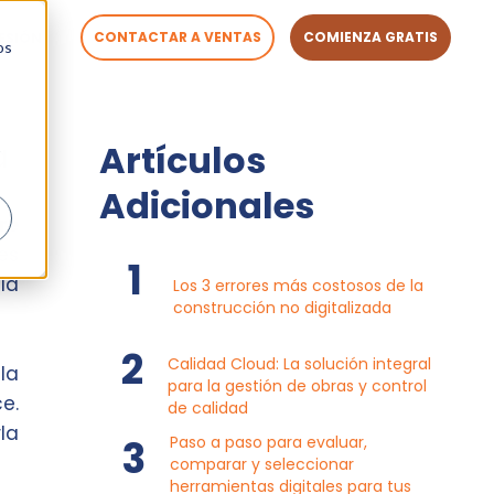
CONTACTAR A VENTAS
COMIENZA GRATIS
SESIÓN
os
a
Artículos
Adicionales
re
es
la
Los 3 errores más costosos de la
construcción no digitalizada
Calidad Cloud: La solución integral
la
para la gestión de obras y control
e.
de calidad
la
Paso a paso para evaluar,
comparar y seleccionar
herramientas digitales para tus