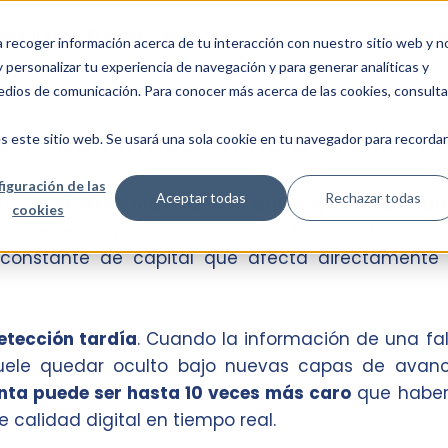
Recursos
Precios
Blog
INICIAR 
ra recoger información acerca de tu interacción con nuestro sitio web y n
 personalizar tu experiencia de navegación y para generar analíticas y
edios de comunicación. Para conocer más acerca de las cookies, consulta
e la construcción no digitalizad
s este sitio web. Se usará una sola cookie en tu navegador para recordar
iguración de las
Aceptar todas
Rechazar todas
chos y
el error más caro es aquel que se descub
cookies
 reportes en papel y comunicación fragmentada no 
a constante de capital que afecta directamente 
etección tardía
. Cuando la información de una fal
r suele quedar oculto bajo nuevas capas de avanc
enta puede ser hasta 10 veces más caro
que haber
 calidad digital en tiempo real.