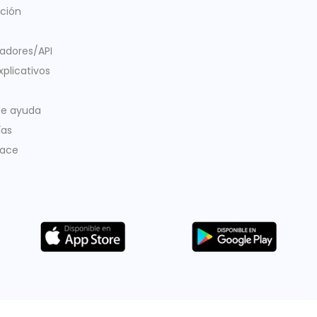
ación
ladores/API
xplicativos
de ayuda
ías
lace