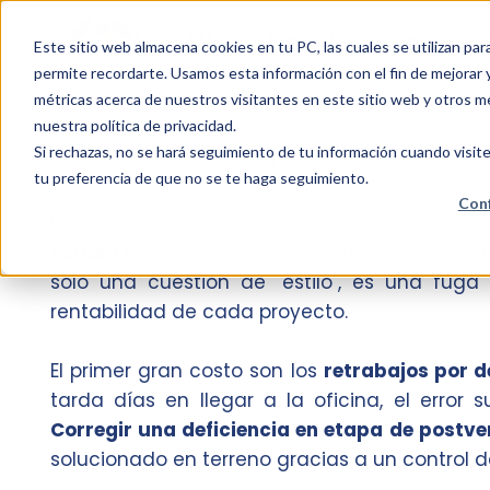
Productos
Soluciones
Este sitio web almacena cookies en tu PC, las cuales se utilizan pa
permite recordarte. Usamos esta información con el fin de mejorar y
métricas acerca de nuestros visitantes en este sitio web y otros m
nuestra política de privacidad.
Los 3 errores más costosos d
Si rechazas, no se hará seguimiento de tu información cuando visite
tu preferencia de que no se te haga seguimiento.
Conf
En la construcción, los márgenes son estre
tarde
. Operar bajo el modelo tradicional de
solo una cuestión de "estilo", es una fug
rentabilidad de cada proyecto.
El primer gran costo son los
retrabajos por d
tarda días en llegar a la oficina, el erro
Corregir una deficiencia en etapa de postv
solucionado en terreno gracias a un control de