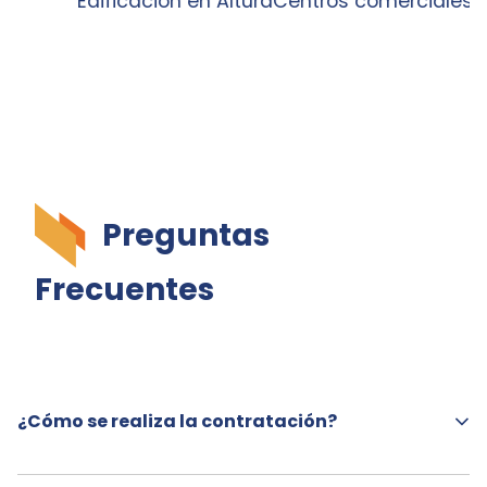
Edificación en Altura
Centros comerciales
Obras
Preguntas
Frecuentes
¿Cómo se realiza la contratación?