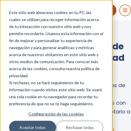
COMIENZA GRATIS
Este sitio web almacena cookies en tu PC, las
cuales se utilizan para recoger información acerca
de tu interacción con nuestro sitio web y nos
permite recordarte. Usamos esta información con el
fin de mejorar y personalizar tu experiencia de
Reduce en 30% las fallas de
navegación y para generar analíticas y métricas
obra con control de calidad
acerca de nuestros visitantes en este sitio web y
otros medios de comunicación. Para conocer más
digital
acerca de las cookies, consulta nuestra política de
privacidad.
Si rechazas, no se hará seguimiento de tu
Recupera el control de tu obra: menos errores de
información cuando visites este sitio web. Se usará
ejecución, inspecciones más rápidas y una
una sola cookie en tu navegador para recordar tu
entrega final impecable. Agenda 30 minutos con
preferencia de que no se te haga seguimiento.
un especialista y te mostramos cómo adaptarlo a
Configuración de las cookies
tu proyecto.
Aceptar todas
Rechazar todas
¿Prefieres empezar gratis sin demo?
Crea tu