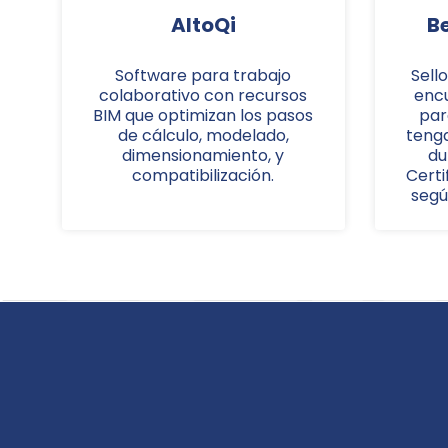
AltoQi
Be
Software para trabajo
Sell
colaborativo con recursos
encu
BIM que optimizan los pasos
para
de cálculo, modelado,
tenga
dimensionamiento, y
du
compatibilización.
Certi
segú